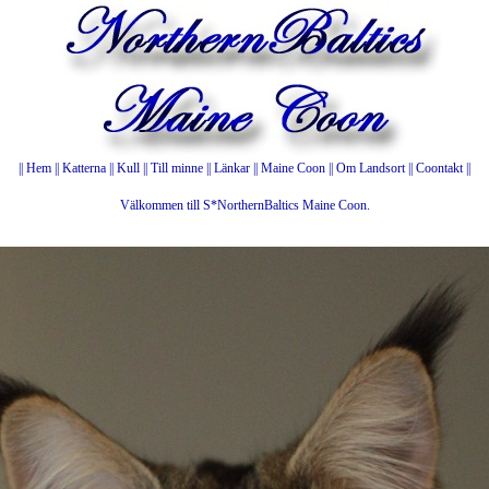
||
Hem
||
Katterna
||
Kull
||
Till minne
||
Länkar
||
Maine Coon
||
Om Landsort
||
Coontakt
||
Välkommen till S*NorthernBaltics Maine Coon.